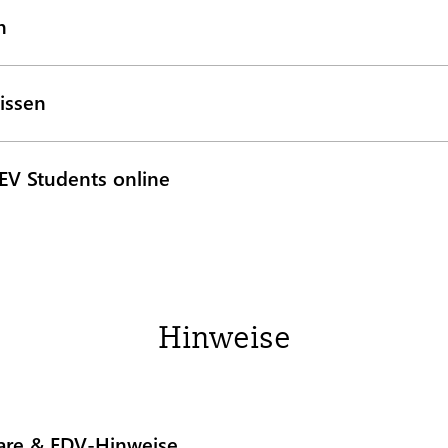
n
issen
EV Students online
Hinweise
ware & EDV-Hinweise