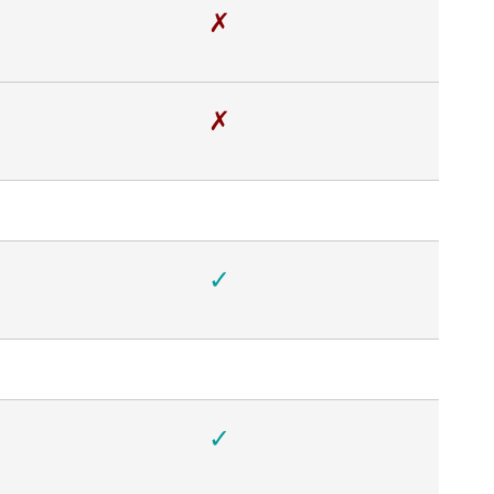
✗
✗
✓
✓