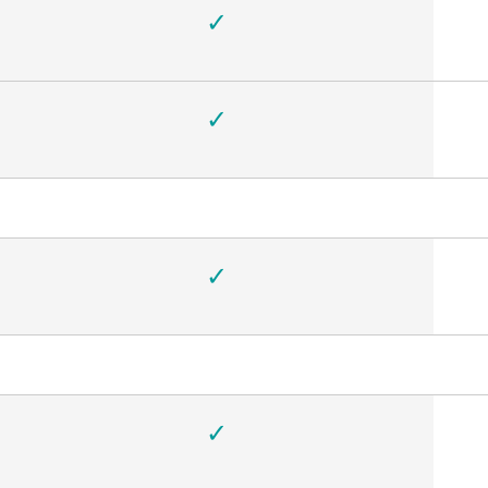
✓
✓
✓
✓