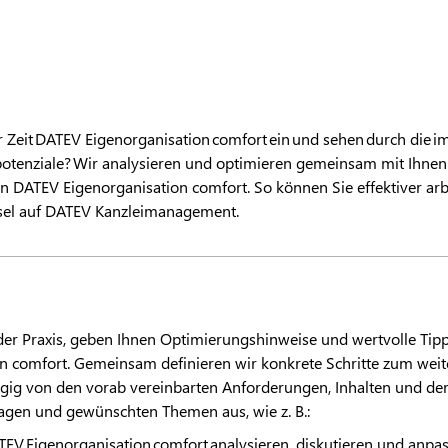
r Zeit
DATEV
Eigenorganisation comfort ein und sehen durch die i
tenziale? Wir analysieren und optimieren gemeinsam mit Ihnen 
on
DATEV
Eigenorganisation comfort. So können Sie effektiver arb
sel auf
DATEV
Kanzleimanagement.
der Praxis, geben Ihnen Optimierungshinweise und wertvolle Tipps
n comfort. Gemeinsam definieren wir konkrete Schritte zum wei
ig von den vorab vereinbarten Anforderungen, Inhalten und der 
ragen und gewünschten Themen aus, wie z. B.:
TEV
Eigenorganisation comfort analysieren, diskutieren und anpa