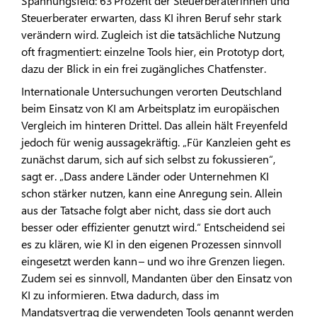
Spannungsfeld: 63 Prozent der Steuerberaterinnen und
Steuerberater erwarten, dass KI ihren Beruf sehr stark
verändern wird. Zugleich ist die tatsächliche Nutzung
oft fragmentiert: einzelne Tools hier, ein Prototyp dort,
dazu der Blick in ein frei zugängliches Chatfenster.
Internationale Untersuchungen verorten Deutschland
beim Einsatz von KI am Arbeitsplatz im europäischen
Vergleich im hinteren Drittel. Das allein hält Freyenfeld
jedoch für wenig aussagekräftig. „Für Kanzleien geht es
zunächst darum, sich auf sich selbst zu fokussieren“,
sagt er. „Dass andere Länder oder Unternehmen KI
schon stärker nutzen, kann eine Anregung sein. Allein
aus der Tatsache folgt aber nicht, dass sie dort auch
besser oder effizienter genutzt wird.“ Entscheidend sei
es zu klären, wie KI in den eigenen Prozessen sinnvoll
eingesetzt werden kann – und wo ihre Grenzen liegen.
Zudem sei es sinnvoll, Mandanten über den Einsatz von
KI zu informieren. Etwa dadurch, dass im
Mandatsvertrag die verwendeten Tools genannt werden