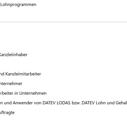
-Lohnprogrammen
Kanzleiinhaber
nd Kanzleimitarbeiter
nternehmer
arbeiter in Unternehmen
nen und Anwender von
DATEV
LODAS
bzw.
DATEV
Lohn und Gehal
uftragte