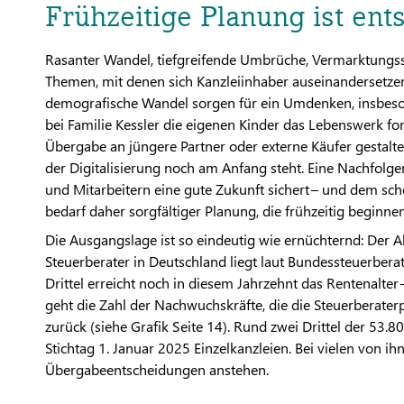
Frühzeitige Planung ist en
Rasanter Wandel, tiefgreifende Umbrüche, Vermarktungsst
Themen, mit denen sich Kanzleiinhaber auseinandersetze
demografische Wandel sorgen für ein Umdenken, insbesond
bei Familie Kessler die eigenen Kinder das Lebenswerk fort
Übergabe an jüngere Partner oder externe Käufer gestaltet 
der Digitalisierung noch am Anfang steht. Eine Nachfol
und Mitarbeitern eine gute Zukunft sichert – und dem sc
bedarf daher sorgfältiger Planung, die frühzeitig beginnen
Die Ausgangslage ist so eindeutig wie ernüchternd: Der A
Steuerberater in Deutschland liegt laut Bundessteuerberat
Drittel erreicht noch in diesem Jahrzehnt das Rentenalter –
geht die Zahl der Nachwuchskräfte, die die Steuerberater
zurück (siehe Grafik Seite 14). Rund zwei Drittel der 53
Stichtag 1. Januar 2025 Einzelkanzleien. Bei vielen von 
Übergabeentscheidungen anstehen.