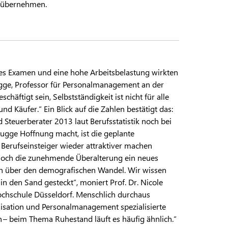
u übernehmen.
les Examen und eine hohe Arbeitsbelastung wirkten
Bugge, Professor für Personalmanagement an der
häftigt sein, Selbstständigkeit ist nicht für alle
und Käufer.“ Ein Blick auf die Zahlen bestätigt das:
 Steuerberater 2013 laut Berufsstatistik noch bei
Bugge Hoffnung macht, ist die geplante
Berufseinsteiger wieder attraktiver machen
 noch die zunehmende Überalterung ein neues
en über den demografischen Wandel. Wir wissen
n den Sand gesteckt“, moniert Prof. Dr. Nicole
 Hochschule Düsseldorf. Menschlich durchaus
nisation und Personalmanagement spezialisierte
h – beim Thema Ruhestand läuft es häufig ähnlich.“