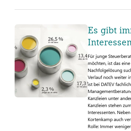
Es gibt i
Interesse
Für junge Steuerbera
möchten, ist das eine
Nachfolgelösung suche
Verlauf noch weiter i
ist bei DATEV fachlic
Managementberatung i
Kanzleien unter and
Kanzleien stehen zum 
Interessenten. Neben
Kortenkamp auch verä
Rolle: Immer weniger