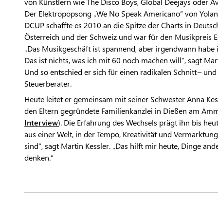
von Künstlern wie The Disco Boys, Global Deejays oder Avic
Der Elektropopsong „We No Speak Americano“ von Yolan
DCUP schaffte es 2010 an die Spitze der Charts in Deutsc
Österreich und der Schweiz und war für den Musikpreis E
„Das Musikgeschäft ist spannend, aber irgendwann habe 
Das ist nichts, was ich mit 60 noch machen will“, sagt Mart
Und so entschied er sich für einen radikalen Schnitt – un
Steuerberater.
Heute leitet er gemeinsam mit seiner Schwester Anna Kes
den Eltern gegründete Familienkanzlei in Dießen am Amm
Interview
). Die Erfahrung des Wechsels prägt ihn bis he
aus einer Welt, in der Tempo, Kreativität und Vermarktun
sind“, sagt Martin Kessler. „Das hilft mir heute, Dinge and
denken.“