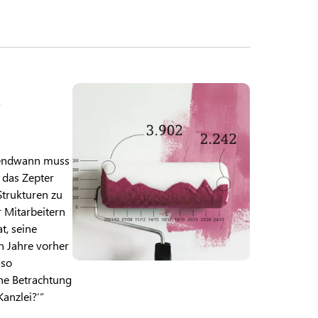
i
rgendwann muss
t das Zepter
Strukturen zu
 Mitarbeitern
, seine
n Jahre vorher
 so
che Betrachtung
Kanzlei?‘“