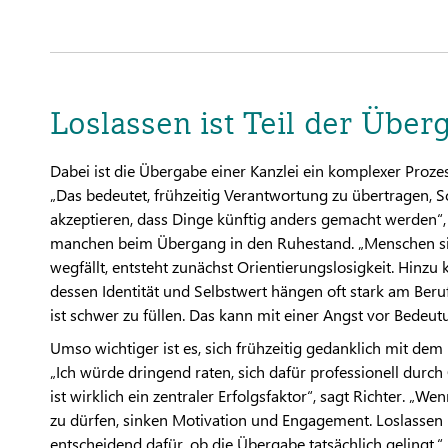
Loslassen ist Teil der Über
Dabei ist die Übergabe einer Kanzlei ein komplexer Proze
„Das bedeutet, frühzeitig Verantwortung zu übertragen, Sc
akzeptieren, dass Dinge künftig anders gemacht werden“, 
manchen beim Übergang in den Ruhestand. „Menschen sin
wegfällt, entsteht zunächst Orientierungslosigkeit. Hinzu 
dessen Identität und Selbstwert hängen oft stark am Beruf
ist schwer zu füllen. Das kann mit einer Angst vor Bedeu
Umso wichtiger ist es, sich frühzeitig gedanklich mit dem
„Ich würde dringend raten, sich dafür professionell durc
ist wirklich ein zentraler Erfolgsfaktor“, sagt Richter. „
zu dürfen, sinken Motivation und Engagement. Loslassen is
entscheidend dafür, ob die Übergabe tatsächlich gelingt.“