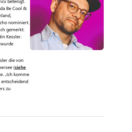
ii beteiligt.
da Be Cool &
hland,
cho nominiert.
ich gemerkt:
in Kessler.
d wurde
sler die von
ersee (
siehe
ute. „Ich komme
g entscheidend
ers zu