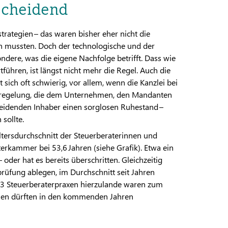
tscheidend
rategien – das waren bisher eher nicht die
n mussten. Doch der technologische und der
ere, was die eigene Nachfolge betrifft. Dass wie
führen, ist längst nicht mehr die Regel. Auch die
sich oft schwierig, vor allem, wenn die Kanzlei bei
geregelung, die dem Unternehmen, den Mandanten
heidenden Inhaber einen sorglosen Ruhestand –
 sollte.
ltersdurchschnitt der Steuerberaterinnen und
erkammer bei 53,6 Jahren (siehe Grafik). Etwa ein
 oder hat es bereits überschritten. Gleichzeitig
prüfung ablegen, im Durchschnitt seit Jahren
.803 Steuerberaterpraxen hierzulande waren zum
ihnen dürften in den kommenden Jahren